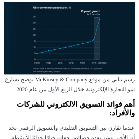
رسم بياني من موقع McKinsey & Company يوضح تسارع
نمو التجارة الإلكترونية خلال الربع الأول من عام 2020
أهم فوائد التسويق الالكتروني للشركات
والأفراد:
عندما نقارن بين التسويق التقليدي والتسويق الرقمي نجد
أن الأخير يتميز بعدة خصائص جعلته خيارًا جذابًا للأنشطة